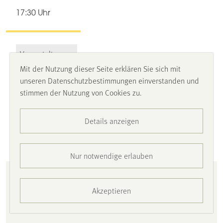
17:30 Uhr
Veranstaltungen
Mit der Nutzung dieser Seite erklären Sie sich mit
Jahresausstellung 2025
unseren Datenschutzbestimmungen einverstanden und
„überZeichnung“
stimmen der Nutzung von Cookies zu.
Führung mit apl. Prof. Dr. Nadine Oberste-Hetbleck
(Sekretarin der Klasse der Künste) und Andreas Schmitten
Details anzeigen
(Künstler und stellvertretender Sektretar der Klasse der
Künste) (17.30-18.30 Uhr)
Nur notwendige erlauben
13.11.
Akzeptieren
10:00 Uhr