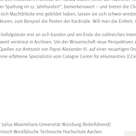
 Spaltung im 12. Jahrhundert“, bemerkenswert – und bieten die Cha
sich Machtblöcke erst gebildet haben, lassen sie sich schwer wieder
turen, zum Beispiel die Posten der Kardinäle. Will man die Einheit,
 Gefolgsleute erst an sich banden und am Ende die zahlreichen Intere
aweit verstreut in Archiven. Um der Wissenschaft neue Perspektiven z
 Quellen zur Amtszeit von Papst Alexander III. auf einer neuartigen O
ne erfahrene Spezialistin vom Cologne Center for eHumanities (CCe
er Julius-Maximilians-Universität Würzburg (federführend)
Rheinisch-Westfälische Technische Hochschule Aachen