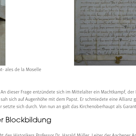
t- ales de la Moselle
n dieser Frage entzündete sich im Mittelalter ein Machtkampf, der E
, sah sich auf Augenhöhe mit dem Papst. Er schmiedete eine Allianz g
r setzte sich durch. Von nun an galt das Kirchenoberhaupt als Garan
er Blockbildung
ht des Historikers Professor Dr. Harald Müller, Leiter der Aachener 