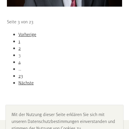
Seite 3 von 23
Vorherige
1
2
3
4
…
23
Nächste
Mit der Nutzung dieser Seite erklären Sie sich mit
unseren Datenschutzbestimmungen einverstanden und
stimmen der Nutzung von Cookies zu.
Impressum