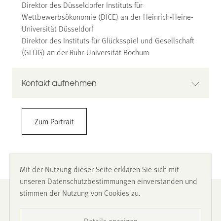
Direktor des Düsseldorfer Instituts für
Wettbewerbsökonomie (DICE) an der Heinrich-Heine-
Universität Düsseldorf
Direktor des Instituts für Glücksspiel und Gesellschaft
(GLÜG) an der Ruhr-Universität Bochum
Kontakt aufnehmen
Professor Dr. Justus Haucap
Zum Portrait
Heinrich-Heine-Universität Düsseldorf
Wirtschaftswissenschaftliche Fakultät
Düsseldorfer Institut für Wettbewerbsökonomie (DICE)
Universitätsstr.1, 40225 Düsseldorf
Mit der Nutzung dieser Seite erklären Sie sich mit
0211/8115494
unseren Datenschutzbestimmungen einverstanden und
haucap@dice.hhu.de
stimmen der Nutzung von Cookies zu.
Impressum
www.dice.hhu.de
Details anzeigen