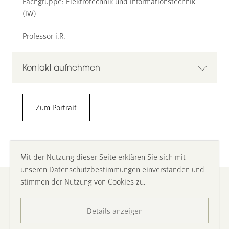
Fachgruppe: Elektrotechnik und Informationstechnik
(IW)
Professor i.R.
Kontakt aufnehmen
Prof. Dr. Ing. Dr. h.c. Johann F. Böhme
Zum Portrait
Ruhr-Universität Bochum
Fakultät für Elektrotechnik und Informationstechnik
Lehrstuhl für FG Signaltheorie
Ruhr-Universität Bochum, 44780 Bochum
Mit der Nutzung dieser Seite erklären Sie sich mit
ID 1/145
unseren Datenschutzbestimmungen einverstanden und
0234 3228996
stimmen der Nutzung von Cookies zu.
Impressum
johann.boehme@rub.de
www.sth.rub.de
Details anzeigen
Datenschutz