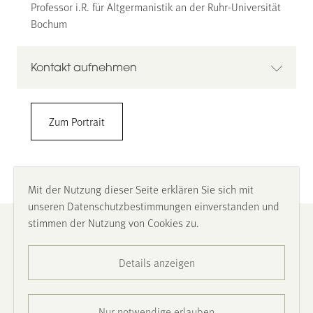
Professor i.R. für Altgermanistik an der Ruhr-Universität
Bochum
Kontakt aufnehmen
Prof. Dr. Klaus-Peter Wegera
Zum Portrait
klaus-peter.wegera@rub.de
Mit der Nutzung dieser Seite erklären Sie sich mit
unseren Datenschutzbestimmungen einverstanden und
stimmen der Nutzung von Cookies zu.
Impressum
Details anzeigen
Datenschutz
Barrierefreiheit
Nur notwendige erlauben