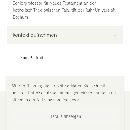
Seniorprofessor für Neues Testament an der
Katholisch-Theologischen Fakultät der Ruhr-Universität
Bochum
Kontakt aufnehmen
Prof. Dr. Thomas Söding
Zum Portrait
Ruhr-Universität Bochum
Katholisch-Theologische Fakultät
Lehrstuhl für Neues Testament
Universitätsstraße 150 GA, 44780 Bochum
Mit der Nutzung dieser Seite erklären Sie sich mit
GA 7 /133
unseren Datenschutzbestimmungen einverstanden und
0151 2531 7287
stimmen der Nutzung von Cookies zu.
Impressum
Thomas.soeding@rub.de
www.kath.ruhr-uni-
Details anzeigen
Datenschutz
bochum.de/nt/personen/soeding.html.de