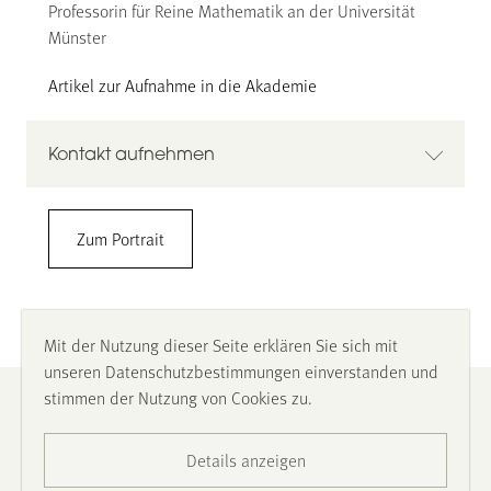
Professorin für Reine Mathematik an der Universität
Münster
Artikel zur Aufnahme in die Akademie
Kontakt aufnehmen
Prof. Dr. Eva Viehmann
Zum Portrait
Universität Münster
Mathematisches Institut
Einsteinstr. 62, 48149 Münster
Raum: 315
Mit der Nutzung dieser Seite erklären Sie sich mit
+49 (0) 251-83-33701
unseren Datenschutzbestimmungen einverstanden und
viehmann@uni-muenster.de
stimmen der Nutzung von Cookies zu.
Impressum
https://www.uni-muenster.de/FB10srvi/persdb/MM-
member.php?id=1674
Details anzeigen
Datenschutz