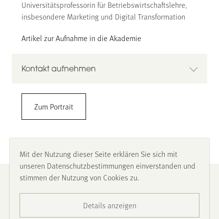
Universitätsprofessorin für Betriebswirtschaftslehre,
insbesondere Marketing und Digital Transformation
Artikel zur Aufnahme in die Akademie
Kontakt aufnehmen
Prof. Dr. Lena Steinhoff
Zum Portrait
Universität Paderborn
Fakultät für Wirtschaftswissenschaften
Lehrstuhl für Betriebswirtschaftslehre, insb. Marketing
und Digital Transformation
Mit der Nutzung dieser Seite erklären Sie sich mit
Warburger Straße 100 / 33098 Paderborn
unseren Datenschutzbestimmungen einverstanden und
Q3.349
stimmen der Nutzung von Cookies zu.
Impressum
+49 5251 601689
lena.steinhoff@uni-paderborn.de
https://wiwi.uni-paderborn.de/dep1/marketing-dt
Details anzeigen
Datenschutz
LinkedIn:
www.linkedin.com/in/lena-steinhoff