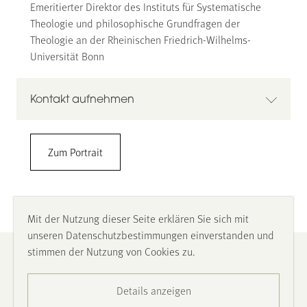
Emeritierter Direktor des Instituts für Systematische
Theologie und philosophische Grundfragen der
Theologie an der Rheinischen Friedrich-Wilhelms-
Universität Bonn
Kontakt aufnehmen
Univ.-Prof. em. Dr. Karl-Heinz Menke
Zum Portrait
k.menke@uni-bonn.de
Mit der Nutzung dieser Seite erklären Sie sich mit
unseren Datenschutzbestimmungen einverstanden und
stimmen der Nutzung von Cookies zu.
Impressum
Details anzeigen
Datenschutz