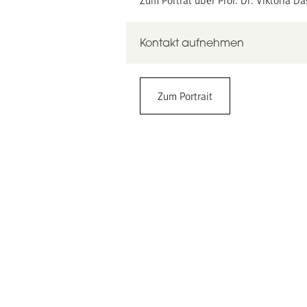
Kontakt aufnehmen
Prof. Dr. Viktoria Däschlein-Gessner
Zum Portrait
Ruhr-Universität Bochum
Fakultät für Chemie und Biochemie
Lehrstuhl für Anorganische Chemie II
Universitätsstraße 150, 44801 Bochu
Gebäude NC, Etage 2, Raum 70
0234 32-24174
viktoria.daeschlein-gessner@rub.de
www.gessnergroup.com