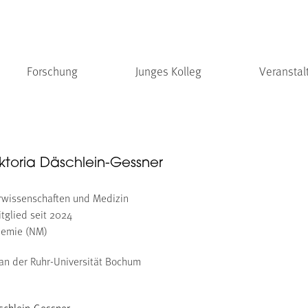
Forschung
Junges Kolleg
Veranstal
Viktoria Däschlein-Gessner
urwissenschaften und Medizin
tglied seit 2024
hemie (NM)
 an der Ruhr-Universität Bochum
Däschlein-Gessner