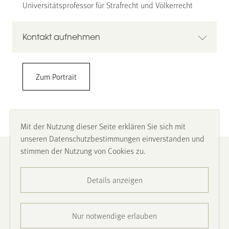
Universitätsprofessor für Strafrecht und Völkerrecht
Kontakt aufnehmen
Dr. Claus Kreß
Zum Portrait
Universität zu Köln
Rechtswissenschaftliche Fakultät
Institute for International Peace and Security Law
Lehrstuhl für deutsches und internationales Strafrecht
Mit der Nutzung dieser Seite erklären Sie sich mit
Albertus-Magnus-Platz, 50923 Köln
unseren Datenschutzbestimmungen einverstanden und
0221 470 4368
stimmen der Nutzung von Cookies zu.
Impressum
claus.kress@uni-koeln.de
https://iipsl.jura.uni-koeln.de
Details anzeigen
Datenschutz
Barrierefreiheit
Nur notwendige erlauben