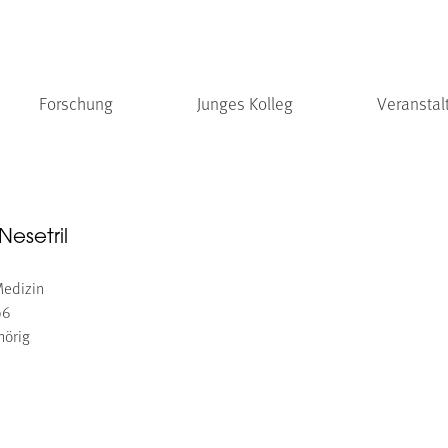
Forschung
Junges Kolleg
Veranstal
Nesetril
Medizin
96
hörig