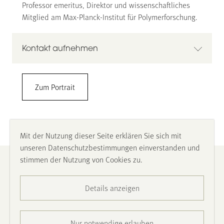
Professor emeritus, Direktor und wissenschaftliches
Mitglied am Max-Planck-Institut für Polymerforschung.
Kontakt aufnehmen
Prof. Dr. Klaus Müllen
Zum Portrait
Max-Planck-Gesellschaft
Max-Planck-Institut für Polymerforschung
Ackermannweg 10, 55128 Mainz
06131-379-150
Mit der Nutzung dieser Seite erklären Sie sich mit
muellen@mpip-mainz.mpg.de
unseren Datenschutzbestimmungen einverstanden und
muellen@mpip-mainz.mpg.de
stimmen der Nutzung von Cookies zu.
Impressum
Details anzeigen
Datenschutz
Barrierefreiheit
Nur notwendige erlauben