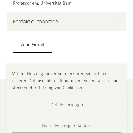
Professor em. Universität Bern
Kontakt aufnehmen
Klaus Mezger, PhD
Zum Portrait
Universität Bern
Philosophisch-naturwissenschaftliche Fakultät
Insitut für Geologie
Baltzerstrasse 1+3, 3012 Bern
Mit der Nutzung dieser Seite erklären Sie sich mit
+41 31 684 5246
unseren Datenschutzbestimmungen einverstanden und
klaus.mezger@unibe.ch
stimmen der Nutzung von Cookies zu.
Impressum
https://www.geo.unibe.ch/about_us/the_institute/personen
Details anzeigen
Datenschutz
Barrierefreiheit
Nur notwendige erlauben