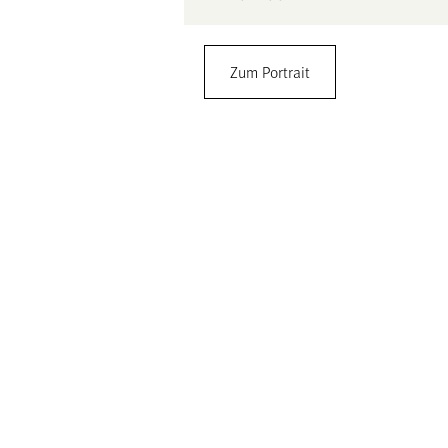
Prof. Dr. Nikolaus Amrhein
Zum Portrait
ETH Zürich, Schweiz
Fakultät: Biologie
Institut: Mikrobiologie
Vladimir-Prelog-Weg 4
CH-8093 Zürich
Gebäude: HCI F439
+41 44 6323838
amrheinn@ethz.ch