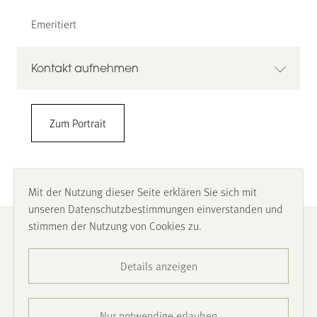
Emeritiert
Kontakt aufnehmen
Univ.-Prof. Frank Rolf Werner
Zum Portrait
Universität Wuppertal
Fakultät für Universität Wuppertal
AGT- Institut für Architekturgeschichte und
Architekturtheorie
Mit der Nutzung dieser Seite erklären Sie sich mit
Lehrstuhl AGT
unseren Datenschutzbestimmungen einverstanden und
Amtsstrasse 21, 48624 Schöppingen
stimmen der Nutzung von Cookies zu.
Impressum
02555 - 984020
frwerner@uni-wuppertal.de
Details anzeigen
Datenschutz
Barrierefreiheit
Nur notwendige erlauben