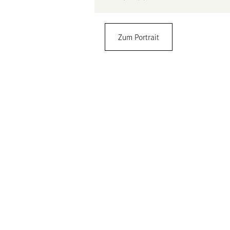
Christoph Ingenhoven
Zum Portrait
christoph ingenhoven architects
Plange Mühle 1, 40221 Düsseldorf
+49
0211/54558810
info@christophingenhovenarchitects
https://www.christophingenhovenarc