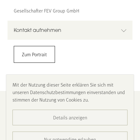
Gesellschafter FEV Group GmbH
Kontakt aufnehmen
Prof. Dr. techn. Dr. e. h. Franz Pischinger
Zum Portrait
FEV Group GmbH
Fakultät Maschinenbau
Institut für Thermodynamik
Lehrstuhl für Angewandte Thermodynamik, später
Mit der Nutzung dieser Seite erklären Sie sich mit
Lehrstuhl für Verbrennungskraftmaschinen
unseren Datenschutzbestimmungen einverstanden und
FEV Group GmbH, Neuenhofstraße 181, 52078 Aachen
stimmen der Nutzung von Cookies zu.
Impressum
+49 241 5689-111
Pischinger_f@fev.com
www.fev.com
Details anzeigen
Datenschutz
Barrierefreiheit
Nur notwendige erlauben