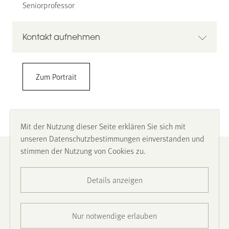
Seniorprofessor
Kontakt aufnehmen
Prof. Dr. Dr. h. c. Andreas Pfingsten
Zum Portrait
Universität Münster
Wirtschaftswissenschaftliche Fakultät
Finance Center Münster
Lehrstuhl: Institut für Kreditwesen
Mit der Nutzung dieser Seite erklären Sie sich mit
Universitätsstr. 14-16, 48143 Münster
unseren Datenschutzbestimmungen einverstanden und
Gebäude / Etage / Raum: J 261
stimmen der Nutzung von Cookies zu.
Impressum
+49 – (0)251 – 83 – 22881
andreas.pfingsten(at)wiwi.uni-muenster.de
https://www.wiwi.uni-muenster.de/fcm/de/das-
Details anzeigen
Datenschutz
fcm/ifk/team/andreas-pfingsten
Barrierefreiheit
Nur notwendige erlauben