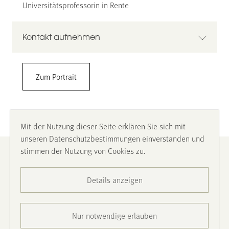
Universitätsprofessorin in Rente
Kontakt aufnehmen
Prof. Dr. Katharina Morik
Zum Portrait
TU Dortmund, Lamarr Institut für maschinelles Lernen
und KI
Fakultät Informatik
Katharina.morik@tu-dortmund.de
Mit der Nutzung dieser Seite erklären Sie sich mit
https://lamarr-institute.org/person/katharina-morik/
unseren Datenschutzbestimmungen einverstanden und
stimmen der Nutzung von Cookies zu.
Impressum
Details anzeigen
Datenschutz
Barrierefreiheit
Nur notwendige erlauben