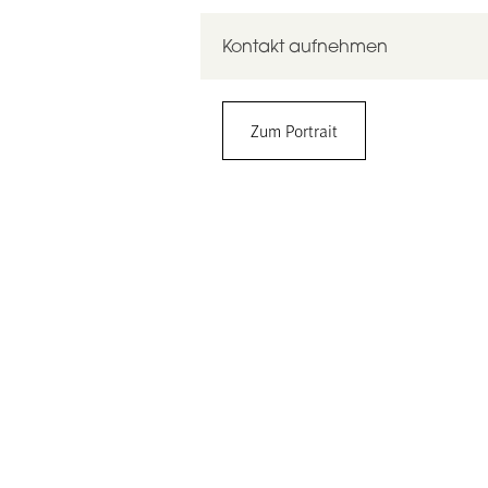
Kontakt aufnehmen
Prof. Dr. Leif Kobbelt
Zum Portrait
RWTH Aachen University
Fakultät 1 (ab 01.10.2025 Fakultät 9 –
Visual Computing Institute
Lehrstuhl für Computer Graphics, Ge
Ahornstr. 55, 52074 Aachen
Gebäude 2359, 1 OG, Raum 117
0241 – 80 21801
sekretariati8@cs.rwth-aachen.de
https://www.vci.rwth-aachen.de/